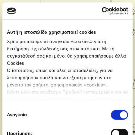
Μετάβαση στο κεντρικό περιεχόμενο
Αυτή η ιστοσελίδα χρησιμοποιεί cookies
Ελληνικά
Χρησιμοποιούμε τα αναγκαία «cookies» για τη
διατήρηση της σύνδεσής σας στον ιστότοπο. Με τη
Μετάβαση για να δημιουργήσετε νέο λογαριασμό
Όνομα χρήστη
SNFCC CLASS 
συγκατάθεσή σας και μόνο, θα χρησιμοποιήσουμε άλλα
Cookies
Ο ιστότοπος, όπως και όλες οι ιστοσελίδες, για να
Κωδικός πρόσβασης
λειτουργήσουν ομαλά και να εξυπηρετήσουν στο
μέγιστο τον χρήστη, χρησιμοποιούν «cookies».
Κάντε κλικ στο σύνδεσμο Προβολή λεπτομερειών για να
Σύνδεση
δείτε ποια Cookies χρησιμοποιεί αυτός ο ιστότοπος.
Επιλογή
Αναγκαία
συγκατάθεσης
Ξεχάσατε τον κωδικό σας;
Προτίμησης